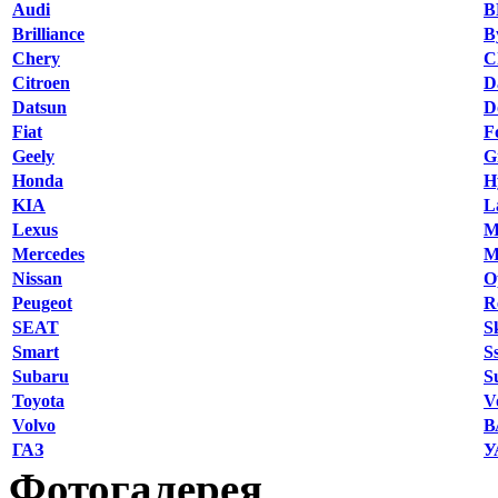
Audi
Brilliance
B
Chery
C
Citroen
D
Datsun
D
Fiat
F
Geely
G
Honda
H
KIA
L
Lexus
M
Mercedes
M
Nissan
O
Peugeot
R
SEAT
S
Smart
S
Subaru
S
Toyota
V
Volvo
В
ГАЗ
У
Фотогалерея