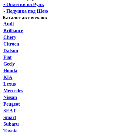
• Оплетки на Руль
• Подушка под Шею
Каталог авточехлов
Audi
Brilliance
Chery
Citroen
Datsun
Fiat
Geely
Honda
KIA
Lexus
Mercedes
Nissan
Peugeot
SEAT
Smart
Subaru
Toyota