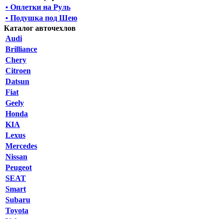
• Оплетки на Руль
• Подушка под Шею
Каталог авточехлов
Audi
Brilliance
Chery
Citroen
Datsun
Fiat
Geely
Honda
KIA
Lexus
Mercedes
Nissan
Peugeot
SEAT
Smart
Subaru
Toyota