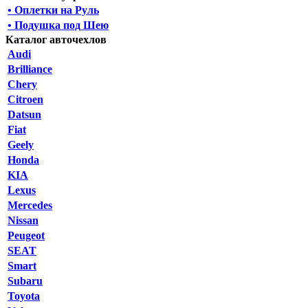
• Оплетки на Руль
• Подушка под Шею
Каталог авточехлов
Audi
Brilliance
Chery
Citroen
Datsun
Fiat
Geely
Honda
KIA
Lexus
Mercedes
Nissan
Peugeot
SEAT
Smart
Subaru
Toyota